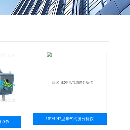
QQ
在线咨
UPM-H2型氢气纯度分析仪
露点仪