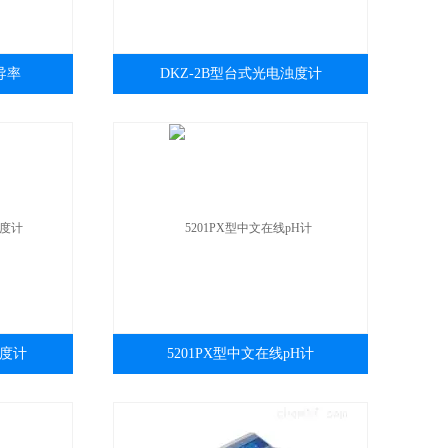
导率
DKZ-2B型台式光电浊度计
询
浓度计
5201PX型中文在线pH计